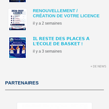
RENOUVELLEMENT /
CRÉATION DE VOTRE LICENCE
il y a 2 semaines
𝗜𝗟 𝗥𝗘𝗦𝗧𝗘 𝗗𝗘𝗦 𝗣𝗟𝗔𝗖𝗘𝗦 𝗔̀
𝗟'𝗘́𝗖𝗢𝗟𝗘 𝗗𝗘 𝗕𝗔𝗦𝗞𝗘𝗧 !
il y a 3 semaines
+ DE NEWS
PARTENAIRES