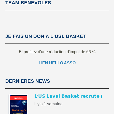
TEAM BENEVOLES
JE FAIS UN DON À L'USL BASKET
Et profitez d'une réduction d'impôt de 66 %
LIEN HELLO ASSO
DERNIERES NEWS
𝗟'𝗨𝗦 𝗟𝗮𝘃𝗮𝗹 𝗕𝗮𝘀𝗸𝗲𝘁 𝗿𝗲𝗰𝗿𝘂𝘁𝗲 !
il y a 1 semaine