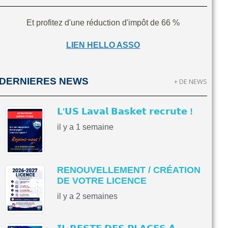
Et profitez d'une réduction d'impôt de 66 %
LIEN HELLO ASSO
DERNIERES NEWS
+ DE NEWS
𝗟'𝗨𝗦 𝗟𝗮𝘃𝗮𝗹 𝗕𝗮𝘀𝗸𝗲𝘁 𝗿𝗲𝗰𝗿𝘂𝘁𝗲 !
il y a 1 semaine
RENOUVELLEMENT / CRÉATION
DE VOTRE LICENCE
il y a 2 semaines