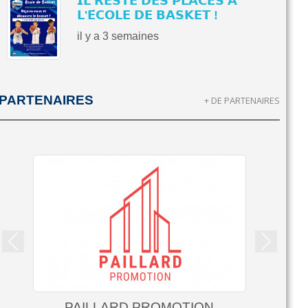
𝗜𝗟 𝗥𝗘𝗦𝗧𝗘 𝗗𝗘𝗦 𝗣𝗟𝗔𝗖𝗘𝗦 𝗔̀
𝗟'𝗘́𝗖𝗢𝗟𝗘 𝗗𝗘 𝗕𝗔𝗦𝗞𝗘𝗧 !
il y a 3 semaines
PARTENAIRES
+ DE PARTENAIRES
Précedent
Suivant
PAILLARD PROMOTION