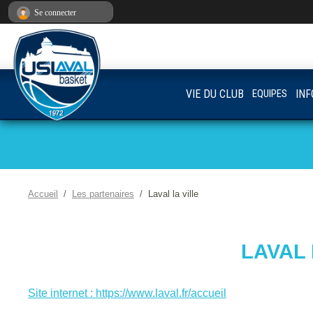
Panneau de gestion des cookies
Se connecter
VIE DU CLUB
EQUIPES
INF
Accueil
Les partenaires
Laval la ville
LAVAL 
Site internet : https://www.laval.fr/accueil