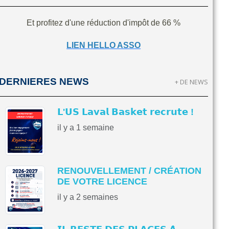
Et profitez d'une réduction d'impôt de 66 %
LIEN HELLO ASSO
DERNIERES NEWS
+ DE NEWS
𝗟'𝗨𝗦 𝗟𝗮𝘃𝗮𝗹 𝗕𝗮𝘀𝗸𝗲𝘁 𝗿𝗲𝗰𝗿𝘂𝘁𝗲 !
il y a 1 semaine
RENOUVELLEMENT / CRÉATION
DE VOTRE LICENCE
il y a 2 semaines