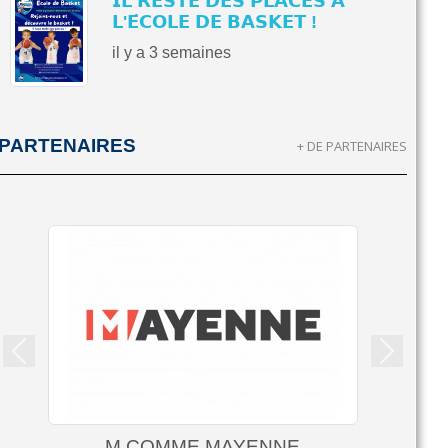
𝗜𝗟 𝗥𝗘𝗦𝗧𝗘 𝗗𝗘𝗦 𝗣𝗟𝗔𝗖𝗘𝗦 𝗔̀
𝗟'𝗘́𝗖𝗢𝗟𝗘 𝗗𝗘 𝗕𝗔𝗦𝗞𝗘𝗧 !
il y a 3 semaines
PARTENAIRES
+ DE PARTENAIRES
Précedent
Suivant
M COMME MAYENNE