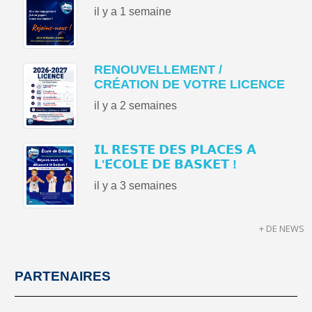
il y a 1 semaine
RENOUVELLEMENT /
CRÉATION DE VOTRE LICENCE
il y a 2 semaines
𝗜𝗟 𝗥𝗘𝗦𝗧𝗘 𝗗𝗘𝗦 𝗣𝗟𝗔𝗖𝗘𝗦 𝗔̀
𝗟'𝗘́𝗖𝗢𝗟𝗘 𝗗𝗘 𝗕𝗔𝗦𝗞𝗘𝗧 !
il y a 3 semaines
+ DE NEWS
PARTENAIRES