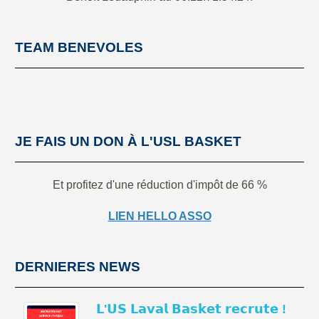
TEAM BENEVOLES
JE FAIS UN DON À L'USL BASKET
Et profitez d'une réduction d'impôt de 66 %
LIEN HELLO ASSO
DERNIERES NEWS
𝗟'𝗨𝗦 𝗟𝗮𝘃𝗮𝗹 𝗕𝗮𝘀𝗸𝗲𝘁 𝗿𝗲𝗰𝗿𝘂𝘁𝗲 !