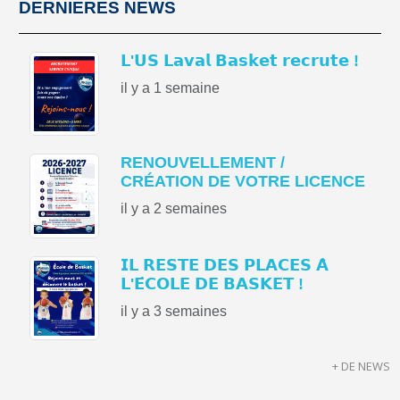
DERNIERES NEWS
𝗟'𝗨𝗦 𝗟𝗮𝘃𝗮𝗹 𝗕𝗮𝘀𝗸𝗲𝘁 𝗿𝗲𝗰𝗿𝘂𝘁𝗲 !
il y a 1 semaine
RENOUVELLEMENT /
CRÉATION DE VOTRE LICENCE
il y a 2 semaines
𝗜𝗟 𝗥𝗘𝗦𝗧𝗘 𝗗𝗘𝗦 𝗣𝗟𝗔𝗖𝗘𝗦 𝗔̀
𝗟'𝗘́𝗖𝗢𝗟𝗘 𝗗𝗘 𝗕𝗔𝗦𝗞𝗘𝗧 !
il y a 3 semaines
+ DE NEWS