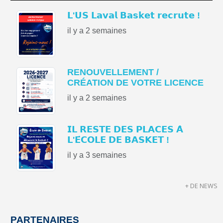
𝗟'𝗨𝗦 𝗟𝗮𝘃𝗮𝗹 𝗕𝗮𝘀𝗸𝗲𝘁 𝗿𝗲𝗰𝗿𝘂𝘁𝗲 !
il y a 2 semaines
RENOUVELLEMENT /
CRÉATION DE VOTRE LICENCE
il y a 2 semaines
𝗜𝗟 𝗥𝗘𝗦𝗧𝗘 𝗗𝗘𝗦 𝗣𝗟𝗔𝗖𝗘𝗦 𝗔̀
𝗟'𝗘́𝗖𝗢𝗟𝗘 𝗗𝗘 𝗕𝗔𝗦𝗞𝗘𝗧 !
il y a 3 semaines
+ DE NEWS
PARTENAIRES