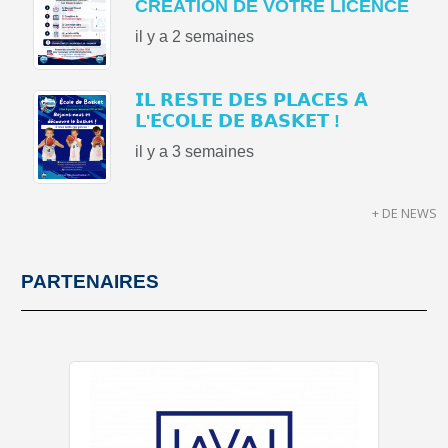
CRÉATION DE VOTRE LICENCE
il y a 2 semaines
𝗜𝗟 𝗥𝗘𝗦𝗧𝗘 𝗗𝗘𝗦 𝗣𝗟𝗔𝗖𝗘𝗦 𝗔̀
𝗟'𝗘́𝗖𝗢𝗟𝗘 𝗗𝗘 𝗕𝗔𝗦𝗞𝗘𝗧 !
il y a 3 semaines
+ DE NEWS
PARTENAIRES