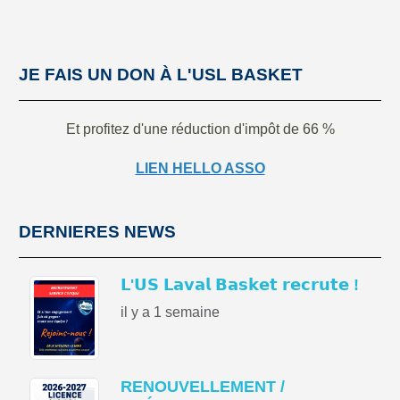
JE FAIS UN DON À L'USL BASKET
Et profitez d'une réduction d'impôt de 66 %
LIEN HELLO ASSO
DERNIERES NEWS
𝗟'𝗨𝗦 𝗟𝗮𝘃𝗮𝗹 𝗕𝗮𝘀𝗸𝗲𝘁 𝗿𝗲𝗰𝗿𝘂𝘁𝗲 !
il y a 1 semaine
RENOUVELLEMENT /