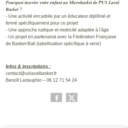
𝑷𝒐𝒖𝒓𝒒𝒖𝒐𝒊 𝒊𝒏𝒔𝒄𝒓𝒊𝒓𝒆 𝒗𝒐𝒕𝒓𝒆 𝒆𝒏𝒇𝒂𝒏𝒕 𝒂𝒖 𝑴𝒊𝒄𝒓𝒐𝒃𝒂𝒔𝒌𝒆𝒕 𝒅𝒆 𝒍❜𝑼𝑺 𝑳𝒂𝒗𝒂𝒍
𝑩𝒂𝒔𝒌𝒆𝒕 ?
- Une activité encadrée par un éducateur diplômé et
formé spécifiquement pour ce projet
- Une approche ludique et motricité adaptée à l'âge
- Un projet en partenariat avec la Fédération Française
de Basket-Ball (labellisation spécifique à venir)
Infos & inscriptions :
contact@uslavalbasket.fr
Benoît Ledauphin – 06 12 71 54 24