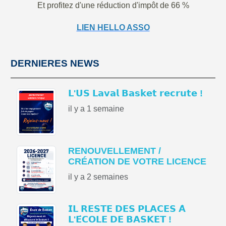
Et profitez d'une réduction d'impôt de 66 %
LIEN HELLO ASSO
DERNIERES NEWS
𝗟'𝗨𝗦 𝗟𝗮𝘃𝗮𝗹 𝗕𝗮𝘀𝗸𝗲𝘁 𝗿𝗲𝗰𝗿𝘂𝘁𝗲 !
il y a 1 semaine
RENOUVELLEMENT /
CRÉATION DE VOTRE LICENCE
il y a 2 semaines
𝗜𝗟 𝗥𝗘𝗦𝗧𝗘 𝗗𝗘𝗦 𝗣𝗟𝗔𝗖𝗘𝗦 𝗔̀
𝗟'𝗘́𝗖𝗢𝗟𝗘 𝗗𝗘 𝗕𝗔𝗦𝗞𝗘𝗧 !