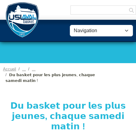
Panneau de gestion des cookies
Accueil
𝗗𝘂 𝗯𝗮𝘀𝗸𝗲𝘁 𝗽𝗼𝘂𝗿 𝗹𝗲𝘀 𝗽𝗹𝘂𝘀 𝗷𝗲𝘂𝗻𝗲𝘀, 𝗰𝗵𝗮𝗾𝘂𝗲
𝘀𝗮𝗺𝗲𝗱𝗶 𝗺𝗮𝘁𝗶𝗻 !
𝗗𝘂 𝗯𝗮𝘀𝗸𝗲𝘁 𝗽𝗼𝘂𝗿 𝗹𝗲𝘀 𝗽𝗹𝘂𝘀
𝗷𝗲𝘂𝗻𝗲𝘀, 𝗰𝗵𝗮𝗾𝘂𝗲 𝘀𝗮𝗺𝗲𝗱𝗶
𝗺𝗮𝘁𝗶𝗻 !