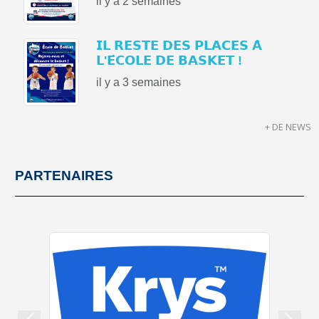
il y a 2 semaines
𝗜𝗟 𝗥𝗘𝗦𝗧𝗘 𝗗𝗘𝗦 𝗣𝗟𝗔𝗖𝗘𝗦 𝗔̀
𝗟'𝗘́𝗖𝗢𝗟𝗘 𝗗𝗘 𝗕𝗔𝗦𝗞𝗘𝗧 !
il y a 3 semaines
+ DE NEWS
PARTENAIRES