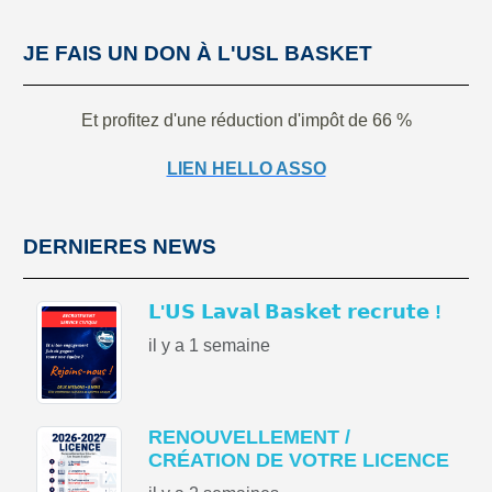
JE FAIS UN DON À L'USL BASKET
Et profitez d'une réduction d'impôt de 66 %
LIEN HELLO ASSO
DERNIERES NEWS
𝗟'𝗨𝗦 𝗟𝗮𝘃𝗮𝗹 𝗕𝗮𝘀𝗸𝗲𝘁 𝗿𝗲𝗰𝗿𝘂𝘁𝗲 !
il y a 1 semaine
RENOUVELLEMENT /
CRÉATION DE VOTRE LICENCE