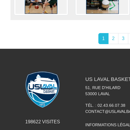
1
2
3
US LAVAL BASKE
51, RUE D'HILARD
53000
LAVAL
TÉL. :
02.43.66.07.38
CONTACT@USLAVALBA
198622
VISITES
INFORMATIONS LÉGA