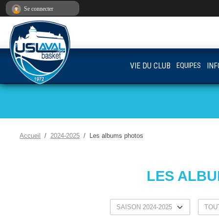
Panneau de gestion des cookies
Se connecter
VIE DU CLUB
EQUIPES
INF
Accueil
2024-2025
Les albums photos
LES ALB