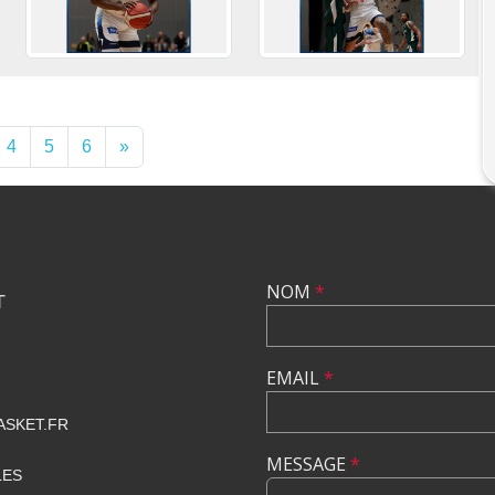
4
5
6
»
NOM
*
T
EMAIL
*
SKET.FR
MESSAGE
*
LES