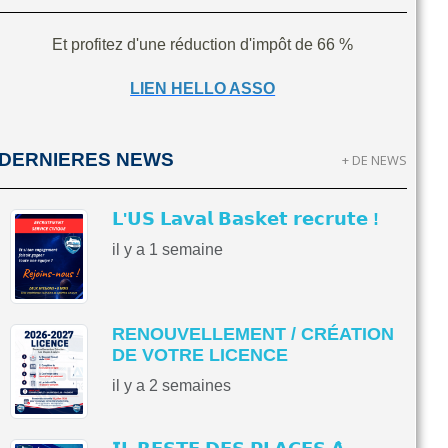
Et profitez d'une réduction d'impôt de 66 %
LIEN HELLO ASSO
DERNIERES NEWS
+ DE NEWS
𝗟'𝗨𝗦 𝗟𝗮𝘃𝗮𝗹 𝗕𝗮𝘀𝗸𝗲𝘁 𝗿𝗲𝗰𝗿𝘂𝘁𝗲 !
il y a 1 semaine
RENOUVELLEMENT / CRÉATION
DE VOTRE LICENCE
il y a 2 semaines