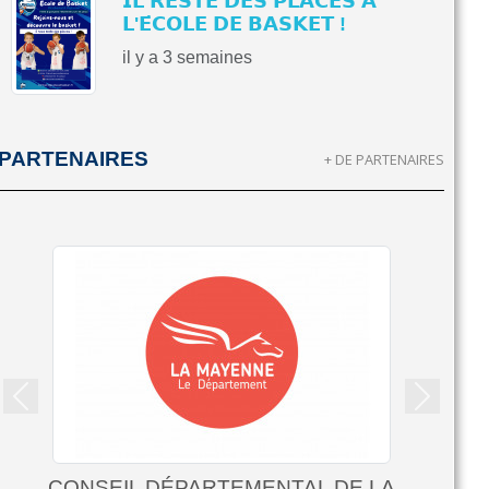
𝗜𝗟 𝗥𝗘𝗦𝗧𝗘 𝗗𝗘𝗦 𝗣𝗟𝗔𝗖𝗘𝗦 𝗔̀
𝗟'𝗘́𝗖𝗢𝗟𝗘 𝗗𝗘 𝗕𝗔𝗦𝗞𝗘𝗧 !
il y a 3 semaines
PARTENAIRES
+ DE PARTENAIRES
Précedent
Suivant
KRYS LAVAL