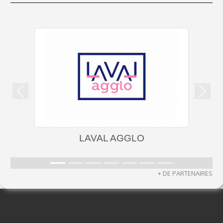
Précedent
Suiva
LAVAL AGGLO
C
+ DE PARTENAIRES