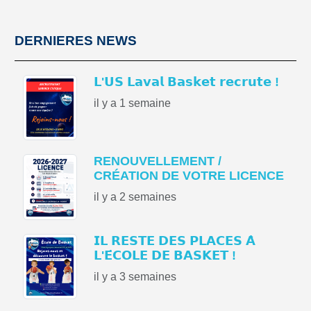
DERNIERES NEWS
𝗟'𝗨𝗦 𝗟𝗮𝘃𝗮𝗹 𝗕𝗮𝘀𝗸𝗲𝘁 𝗿𝗲𝗰𝗿𝘂𝘁𝗲 !
il y a 1 semaine
RENOUVELLEMENT /
CRÉATION DE VOTRE LICENCE
il y a 2 semaines
𝗜𝗟 𝗥𝗘𝗦𝗧𝗘 𝗗𝗘𝗦 𝗣𝗟𝗔𝗖𝗘𝗦 𝗔̀
𝗟'𝗘́𝗖𝗢𝗟𝗘 𝗗𝗘 𝗕𝗔𝗦𝗞𝗘𝗧 !
il y a 3 semaines