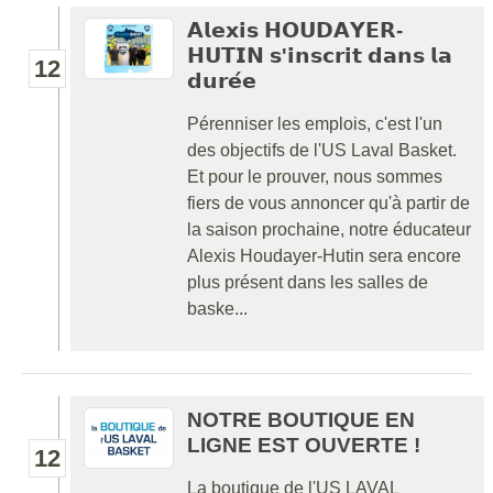
𝗔𝗹𝗲𝘅𝗶𝘀 𝗛𝗢𝗨𝗗𝗔𝗬𝗘𝗥-
𝗛𝗨𝗧𝗜𝗡 𝘀'𝗶𝗻𝘀𝗰𝗿𝗶𝘁 𝗱𝗮𝗻𝘀 𝗹𝗮
12
𝗱𝘂𝗿𝗲́𝗲
Pérenniser les emplois, c'est l'un
des objectifs de l'US Laval Basket.
Et pour le prouver, nous sommes
fiers de vous annoncer qu'à partir de
la saison prochaine, notre éducateur
Alexis Houdayer-Hutin sera encore
plus présent dans les salles de
baske...
NOTRE BOUTIQUE EN
LIGNE EST OUVERTE !
12
La boutique de l'US LAVAL