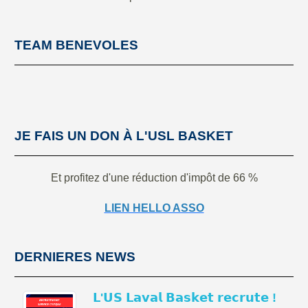
TEAM BENEVOLES
JE FAIS UN DON À L'USL BASKET
Et profitez d'une réduction d'impôt de 66 %
LIEN HELLO ASSO
DERNIERES NEWS
𝗟'𝗨𝗦 𝗟𝗮𝘃𝗮𝗹 𝗕𝗮𝘀𝗸𝗲𝘁 𝗿𝗲𝗰𝗿𝘂𝘁𝗲 !