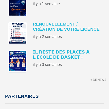
il y a 1 semaine
RENOUVELLEMENT /
CRÉATION DE VOTRE LICENCE
il y a 2 semaines
𝗜𝗟 𝗥𝗘𝗦𝗧𝗘 𝗗𝗘𝗦 𝗣𝗟𝗔𝗖𝗘𝗦 𝗔̀
𝗟'𝗘́𝗖𝗢𝗟𝗘 𝗗𝗘 𝗕𝗔𝗦𝗞𝗘𝗧 !
il y a 3 semaines
+ DE NEWS
PARTENAIRES