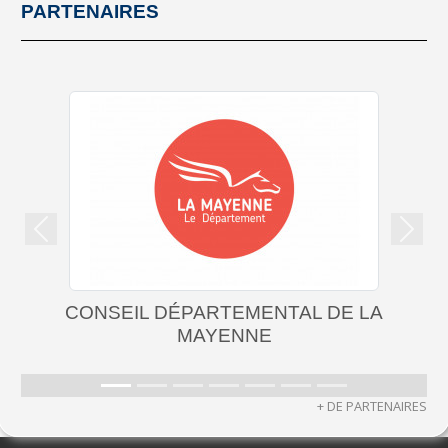
PARTENAIRES
Précedent
Suiva
PARTEMENTAL DE LA
M COMME
MAYENNE
+ DE PARTENAIRES