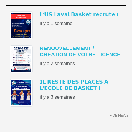
𝗟'𝗨𝗦 𝗟𝗮𝘃𝗮𝗹 𝗕𝗮𝘀𝗸𝗲𝘁 𝗿𝗲𝗰𝗿𝘂𝘁𝗲 !
il y a 1 semaine
RENOUVELLEMENT /
CRÉATION DE VOTRE LICENCE
il y a 2 semaines
𝗜𝗟 𝗥𝗘𝗦𝗧𝗘 𝗗𝗘𝗦 𝗣𝗟𝗔𝗖𝗘𝗦 𝗔̀
𝗟'𝗘́𝗖𝗢𝗟𝗘 𝗗𝗘 𝗕𝗔𝗦𝗞𝗘𝗧 !
il y a 3 semaines
+ DE NEWS