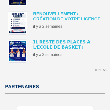
RENOUVELLEMENT /
CRÉATION DE VOTRE LICENCE
il y a 2 semaines
𝗜𝗟 𝗥𝗘𝗦𝗧𝗘 𝗗𝗘𝗦 𝗣𝗟𝗔𝗖𝗘𝗦 𝗔̀
𝗟'𝗘́𝗖𝗢𝗟𝗘 𝗗𝗘 𝗕𝗔𝗦𝗞𝗘𝗧 !
il y a 3 semaines
+ DE NEWS
PARTENAIRES