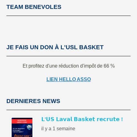
TEAM BENEVOLES
JE FAIS UN DON À L'USL BASKET
Et profitez d'une réduction d'impôt de 66 %
LIEN HELLO ASSO
DERNIERES NEWS
𝗟'𝗨𝗦 𝗟𝗮𝘃𝗮𝗹 𝗕𝗮𝘀𝗸𝗲𝘁 𝗿𝗲𝗰𝗿𝘂𝘁𝗲 !
il y a 1 semaine