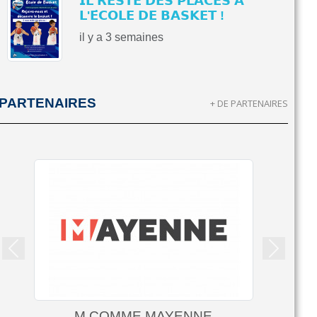
𝗜𝗟 𝗥𝗘𝗦𝗧𝗘 𝗗𝗘𝗦 𝗣𝗟𝗔𝗖𝗘𝗦 𝗔̀
𝗟'𝗘́𝗖𝗢𝗟𝗘 𝗗𝗘 𝗕𝗔𝗦𝗞𝗘𝗧 !
il y a 3 semaines
PARTENAIRES
+ DE PARTENAIRES
Précedent
Suivant
M COMME MAYENNE