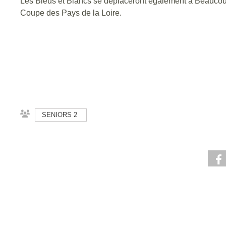
Les Bleus et Blancs se déplaceront également à Beaucouz
Coupe des Pays de la Loire.
SENIORS 2