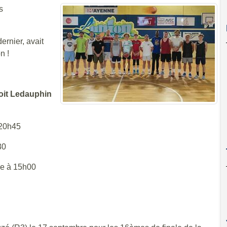
s
ernier, avait
n !
oit Ledauphin
à 20h45
h30
lle à 15h00