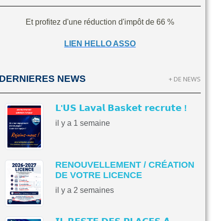
Et profitez d'une réduction d'impôt de 66 %
LIEN HELLO ASSO
DERNIERES NEWS
+ DE NEWS
𝗟'𝗨𝗦 𝗟𝗮𝘃𝗮𝗹 𝗕𝗮𝘀𝗸𝗲𝘁 𝗿𝗲𝗰𝗿𝘂𝘁𝗲 !
il y a 1 semaine
RENOUVELLEMENT / CRÉATION
DE VOTRE LICENCE
il y a 2 semaines