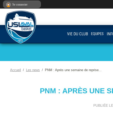
Panneau de gestion des cookies
Se connecter
VIE DU CLUB
EQUIPES
INF
Accueil
Les news
PNM : Après une semaine de reprise...
PNM : APRÈS UNE S
PUBLIÉE L