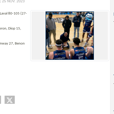
E
25 NOV. 2023
 Laval 80-105 (27-
bron, Diop 15,
onway 27, Benon