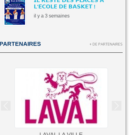
𝗜𝗟 𝗥𝗘𝗦𝗧𝗘 𝗗𝗘𝗦 𝗣𝗟𝗔𝗖𝗘𝗦 𝗔̀
𝗟'𝗘́𝗖𝗢𝗟𝗘 𝗗𝗘 𝗕𝗔𝗦𝗞𝗘𝗧 !
il y a 3 semaines
PARTENAIRES
+ DE PARTENAIRES
Précedent
Suivant
LAVAL LA VILLE