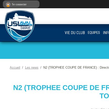
Panneau de gestion des cookies
Se connecter
VIE DU CLUB
EQUIPES
INF
Accueil
Les news
N2 (TROPHEE COUPE DE FRANCE) : Direction
N2 (TROPHEE COUPE DE FR
TO