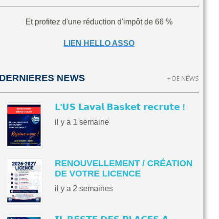
Et profitez d'une réduction d'impôt de 66 %
LIEN HELLO ASSO
DERNIERES NEWS
+ DE NEWS
𝗟'𝗨𝗦 𝗟𝗮𝘃𝗮𝗹 𝗕𝗮𝘀𝗸𝗲𝘁 𝗿𝗲𝗰𝗿𝘂𝘁𝗲 !
il y a 1 semaine
RENOUVELLEMENT / CRÉATION
DE VOTRE LICENCE
il y a 2 semaines