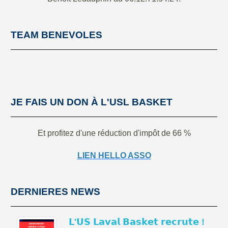
TEAM BENEVOLES
JE FAIS UN DON À L'USL BASKET
Et profitez d'une réduction d'impôt de 66 %
LIEN HELLO ASSO
DERNIERES NEWS
𝗟'𝗨𝗦 𝗟𝗮𝘃𝗮𝗹 𝗕𝗮𝘀𝗸𝗲𝘁 𝗿𝗲𝗰𝗿𝘂𝘁𝗲 !