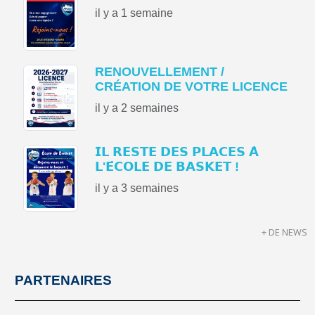
il y a 1 semaine
RENOUVELLEMENT /
CRÉATION DE VOTRE LICENCE
il y a 2 semaines
𝗜𝗟 𝗥𝗘𝗦𝗧𝗘 𝗗𝗘𝗦 𝗣𝗟𝗔𝗖𝗘𝗦 𝗔̀
𝗟'𝗘́𝗖𝗢𝗟𝗘 𝗗𝗘 𝗕𝗔𝗦𝗞𝗘𝗧 !
il y a 3 semaines
+ DE NEWS
PARTENAIRES