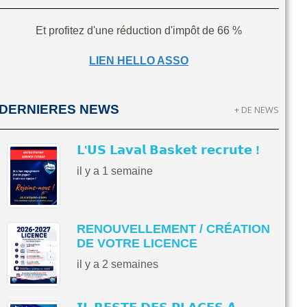
Et profitez d'une réduction d'impôt de 66 %
LIEN HELLO ASSO
DERNIERES NEWS
+ DE NEWS
𝗟'𝗨𝗦 𝗟𝗮𝘃𝗮𝗹 𝗕𝗮𝘀𝗸𝗲𝘁 𝗿𝗲𝗰𝗿𝘂𝘁𝗲 !
il y a 1 semaine
RENOUVELLEMENT / CRÉATION
DE VOTRE LICENCE
il y a 2 semaines