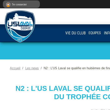
Panneau de gestion des cookies
Se connecter
VIE DU CLUB
EQUIPES
INF
Accueil
Les news
N2 : L'US Laval se qualifie en huitièmes de f
N2 : L'US LAVAL SE QUALI
DU TROPHÉE C