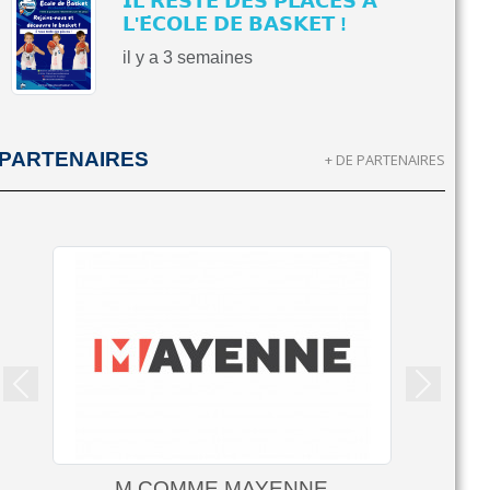
𝗜𝗟 𝗥𝗘𝗦𝗧𝗘 𝗗𝗘𝗦 𝗣𝗟𝗔𝗖𝗘𝗦 𝗔̀
𝗟'𝗘́𝗖𝗢𝗟𝗘 𝗗𝗘 𝗕𝗔𝗦𝗞𝗘𝗧 !
il y a 3 semaines
PARTENAIRES
+ DE PARTENAIRES
Précedent
Suivant
M COMME MAYENNE