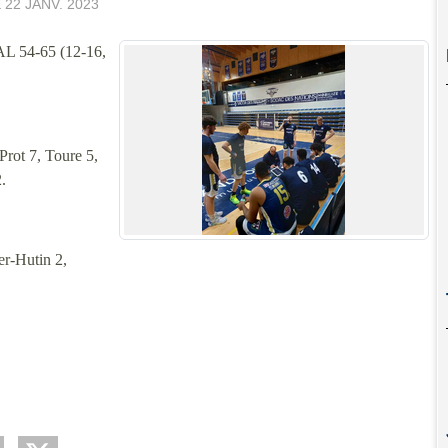
E
22 JANV. 2023
54-65 (12-16,
rot 7, Toure 5,
.
r-Hutin 2,