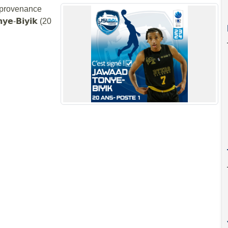
 provenance
𝗲-𝗕𝗶𝘆𝗶𝗸 (20