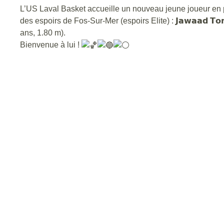
L’US Laval Basket accueille un nouveau jeune joueur en
des espoirs de Fos-Sur-Mer (espoirs Elite) : 𝗝𝗮𝘄𝗮𝗮𝗱 𝗧𝗼𝗻𝘆
ans, 1.80 m).
Bienvenue à lui !