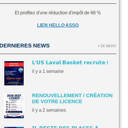
Et profitez d'une réduction d'impôt de 66 %
LIEN HELLO ASSO
DERNIERES NEWS
+ DE NEWS
𝗟'𝗨𝗦 𝗟𝗮𝘃𝗮𝗹 𝗕𝗮𝘀𝗸𝗲𝘁 𝗿𝗲𝗰𝗿𝘂𝘁𝗲 !
il y a 1 semaine
RENOUVELLEMENT / CRÉATION
DE VOTRE LICENCE
il y a 2 semaines