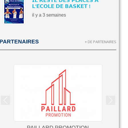
𝗜𝗟 𝗥𝗘𝗦𝗧𝗘 𝗗𝗘𝗦 𝗣𝗟𝗔𝗖𝗘𝗦 𝗔̀
𝗟'𝗘́𝗖𝗢𝗟𝗘 𝗗𝗘 𝗕𝗔𝗦𝗞𝗘𝗧 !
il y a 3 semaines
PARTENAIRES
+ DE PARTENAIRES
Précedent
Suivant
PAILLARD PROMOTION