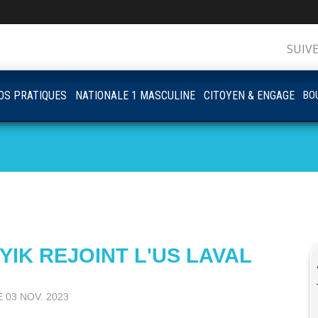
SUIV
OS PRATIQUES
NATIONALE 1 MASCULINE
CITOYEN & ENGAGE
BOU
YIK REJOINT L'US LAVAL
E
03 NOV. 2023