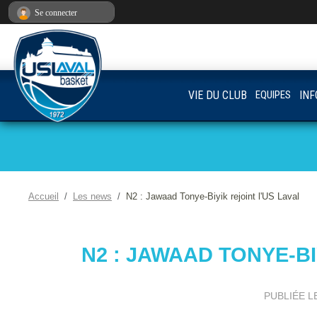
Panneau de gestion des cookies
Se connecter
VIE DU CLUB
EQUIPES
INF
Accueil
Les news
N2 : Jawaad Tonye-Biyik rejoint l'US Laval
N2 : JAWAAD TONYE-BI
PUBLIÉE L