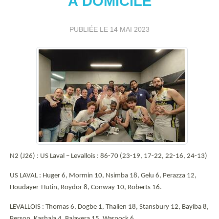
À DOMICILE
PUBLIÉE LE
14 MAI 2023
N2 (J26) : US Laval – Levallois : 86-70 (23-19, 17-22, 22-16, 24-13)
US LAVAL : Huger 6, Mormin 10, Nsimba 18, Gelu 6, Perazza 12,
Houdayer-Hutin, Roydor 8, Conway 10, Roberts 16.
LEVALLOIS : Thomas 6, Dogbe 1, Thalien 18, Stansbury 12, Bayiba 8,
Person, Kashala 4, Balayera 15, Warnock 6.