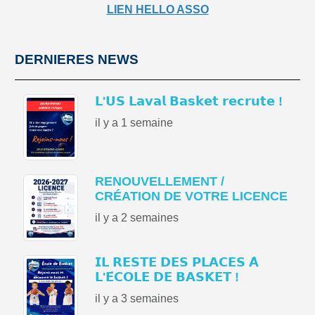
LIEN HELLO ASSO
DERNIERES NEWS
𝗟'𝗨𝗦 𝗟𝗮𝘃𝗮𝗹 𝗕𝗮𝘀𝗸𝗲𝘁 𝗿𝗲𝗰𝗿𝘂𝘁𝗲 !
il y a 1 semaine
RENOUVELLEMENT /
CRÉATION DE VOTRE LICENCE
il y a 2 semaines
𝗜𝗟 𝗥𝗘𝗦𝗧𝗘 𝗗𝗘𝗦 𝗣𝗟𝗔𝗖𝗘𝗦 𝗔̀
𝗟'𝗘́𝗖𝗢𝗟𝗘 𝗗𝗘 𝗕𝗔𝗦𝗞𝗘𝗧 !
il y a 3 semaines