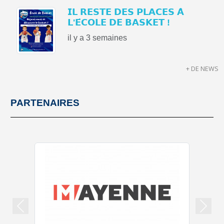
𝗜𝗟 𝗥𝗘𝗦𝗧𝗘 𝗗𝗘𝗦 𝗣𝗟𝗔𝗖𝗘𝗦 𝗔̀
𝗟'𝗘́𝗖𝗢𝗟𝗘 𝗗𝗘 𝗕𝗔𝗦𝗞𝗘𝗧 !
il y a 3 semaines
+ DE NEWS
PARTENAIRES
Précedent
Suiva