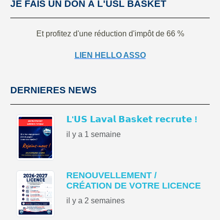
JE FAIS UN DON À L'USL BASKET
Et profitez d'une réduction d'impôt de 66 %
LIEN HELLO ASSO
DERNIERES NEWS
𝗟'𝗨𝗦 𝗟𝗮𝘃𝗮𝗹 𝗕𝗮𝘀𝗸𝗲𝘁 𝗿𝗲𝗰𝗿𝘂𝘁𝗲 !
il y a 1 semaine
RENOUVELLEMENT /
CRÉATION DE VOTRE LICENCE
il y a 2 semaines