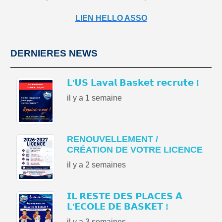
LIEN HELLO ASSO
DERNIERES NEWS
𝗟'𝗨𝗦 𝗟𝗮𝘃𝗮𝗹 𝗕𝗮𝘀𝗸𝗲𝘁 𝗿𝗲𝗰𝗿𝘂𝘁𝗲 !
il y a 1 semaine
RENOUVELLEMENT /
CRÉATION DE VOTRE LICENCE
il y a 2 semaines
𝗜𝗟 𝗥𝗘𝗦𝗧𝗘 𝗗𝗘𝗦 𝗣𝗟𝗔𝗖𝗘𝗦 𝗔̀
𝗟'𝗘́𝗖𝗢𝗟𝗘 𝗗𝗘 𝗕𝗔𝗦𝗞𝗘𝗧 !
il y a 3 semaines