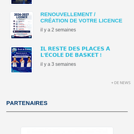
RENOUVELLEMENT /
CRÉATION DE VOTRE LICENCE
il y a 2 semaines
𝗜𝗟 𝗥𝗘𝗦𝗧𝗘 𝗗𝗘𝗦 𝗣𝗟𝗔𝗖𝗘𝗦 𝗔̀
𝗟'𝗘́𝗖𝗢𝗟𝗘 𝗗𝗘 𝗕𝗔𝗦𝗞𝗘𝗧 !
il y a 3 semaines
+ DE NEWS
PARTENAIRES