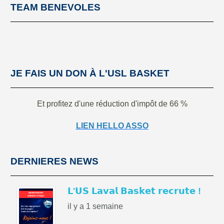
TEAM BENEVOLES
JE FAIS UN DON À L'USL BASKET
Et profitez d'une réduction d'impôt de 66 %
LIEN HELLO ASSO
DERNIERES NEWS
𝗟'𝗨𝗦 𝗟𝗮𝘃𝗮𝗹 𝗕𝗮𝘀𝗸𝗲𝘁 𝗿𝗲𝗰𝗿𝘂𝘁𝗲 !
il y a 1 semaine