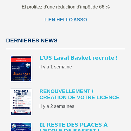
Et profitez d'une réduction d'impôt de 66 %
LIEN HELLO ASSO
DERNIERES NEWS
𝗟'𝗨𝗦 𝗟𝗮𝘃𝗮𝗹 𝗕𝗮𝘀𝗸𝗲𝘁 𝗿𝗲𝗰𝗿𝘂𝘁𝗲 !
il y a 1 semaine
RENOUVELLEMENT /
CRÉATION DE VOTRE LICENCE
il y a 2 semaines
𝗜𝗟 𝗥𝗘𝗦𝗧𝗘 𝗗𝗘𝗦 𝗣𝗟𝗔𝗖𝗘𝗦 𝗔̀
𝗟'𝗘́𝗖𝗢𝗟𝗘 𝗗𝗘 𝗕𝗔𝗦𝗞𝗘𝗧 !